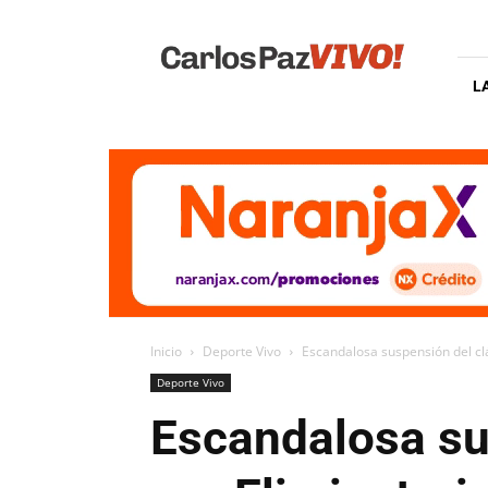
Carlos
Paz
Vivo
L
Inicio
Deporte Vivo
Escandalosa suspensión del clá
Deporte Vivo
Escandalosa su