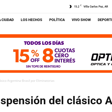
C
15.2
Villa Carlos Paz, AR
A CIUDAD
LOS HECHOS
POLÍTICA
VIVO SHOW
DEPORTE
sico Argentina-Brasil por Eliminatorias
spensión del clásico A