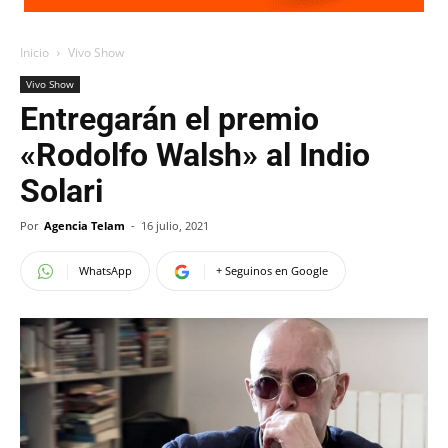
Inicio
Vivo Show
Vivo Show
Entregarán el premio
«Rodolfo Walsh» al Indio
Solari
Por
Agencia Telam
-
16 julio, 2021
WhatsApp
+ Seguinos en Google