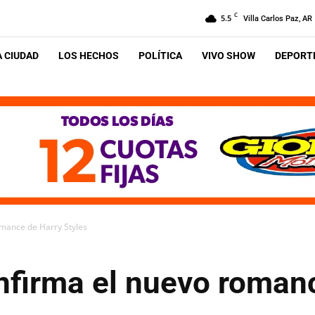
C
5.5
Villa Carlos Paz, AR
A CIUDAD
LOS HECHOS
POLÍTICA
VIVO SHOW
DEPORTE
omance de Harry Styles
onfirma el nuevo roman