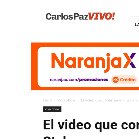
Carlos
Paz
Vivo
L
Inicio
Vivo Show
El video que confirma el nuevo r
Vivo Show
El video que c