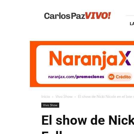
Carlos
Paz
Vivo
L
Inicio
Vivo Show
El show de Nicki Nicole en el lat
Vivo Show
El show de Nick