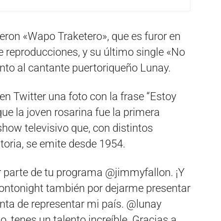
ueron «Wapo Traketero», que es furor en
 reproducciones, y su último single «No
unto al cantante puertoriqueño Lunay.
en Twitter una foto con la frase “Estoy
ue la joven rosarina fue la primera
show televisivo que, con distintos
storia, se emite desde 1954.
 parte de tu programa @jimmyfallon. ¡Y
lontonight también por dejarme presentar
ta de representar mi país. @lunay
, tenes un talento increíble. Gracias a