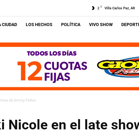
C
2
Villa Carlos Paz, AR
A CIUDAD
LOS HECHOS
POLÍTICA
VIVO SHOW
DEPORTE
e show de Jimmy Fallon
i Nicole en el late sh