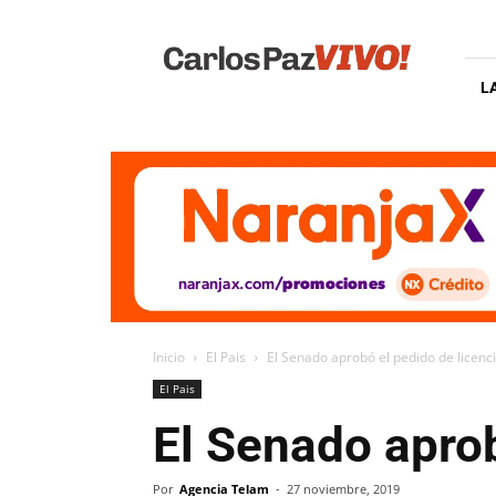
Carlos
Paz
Vivo
L
Inicio
El Pais
El Senado aprobó el pedido de licenc
El Pais
El Senado aprob
Por
Agencia Telam
-
27 noviembre, 2019