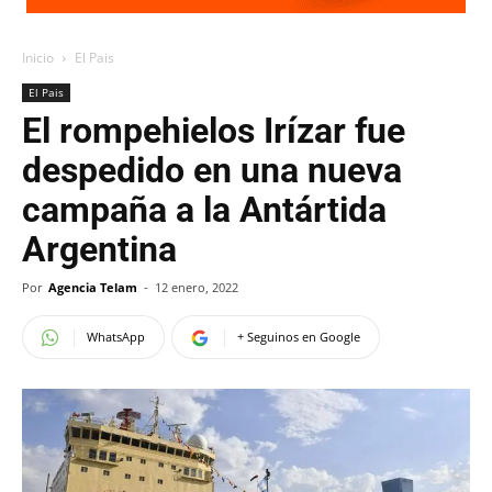
Inicio
El Pais
El Pais
El rompehielos Irízar fue
despedido en una nueva
campaña a la Antártida
Argentina
Por
Agencia Telam
-
12 enero, 2022
WhatsApp
+ Seguinos en Google