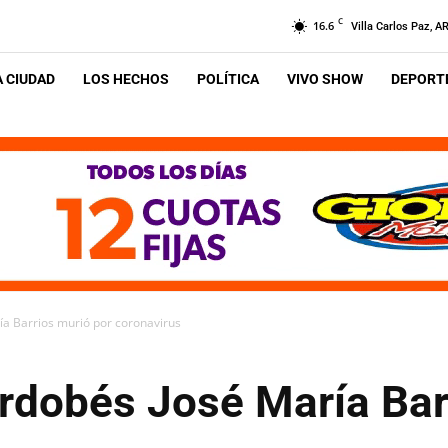
C
16.6
Villa Carlos Paz, A
A CIUDAD
LOS HECHOS
POLÍTICA
VIVO SHOW
DEPORTE
ía Barrios murió por coronavirus
ordobés José María Bar