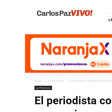
Carlos
Paz
Vivo
L
Inicio
La Provincia
El periodista cordobés José Mar
La Provincia
El periodista c