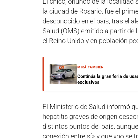
El chico, oriundo de la localidad
la ciudad de Rosario, fue el prim
desconocido en el país, tras el a
Salud (OMS) emitido a partir de
el Reino Unido y en población ped
MIRÁ TAMBIÉN
Continúa la gran feria de u
exclusivos
El Ministerio de Salud informó 
hepatitis graves de origen desco
distintos puntos del país, aunqu
conexión entre sí» y que «no se t