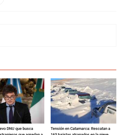
nuevo DNU que busca
Tensión en Catamarca: Rescatan a
xtranjeros que agredan a
163 turistas atrapados en la nieve