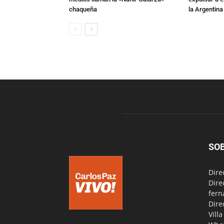
chaqueña
la Argentina
SO
Dire
Dire
fern
Dire
Vill