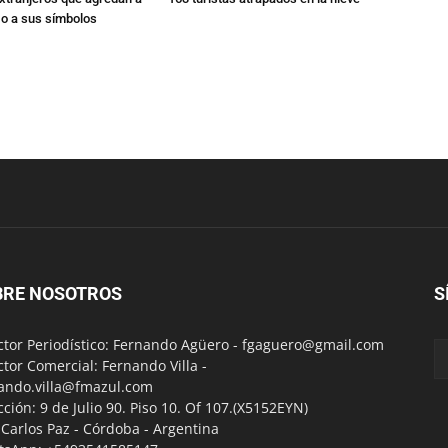
 o a sus símbolos
BRE NOSOTROS
S
ctor Periodístico: Fernando Agüero -
fgaguero@gmail.com
ctor Comercial: Fernando Villa -
ando.villa@fmazul.com
cción: 9 de Julio 90. Piso 10. Of 107.(X5152EYN)
a Carlos Paz - Córdoba - Argentina