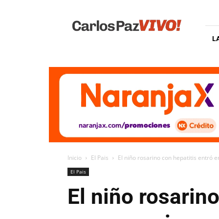
Carlos
Paz
Vivo
L
Inicio
El Pais
El niño rosarino con hepatitis entró e
El Pais
El niño rosarino