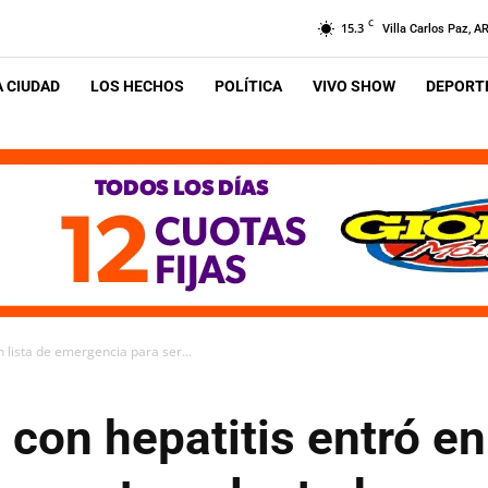
C
15.3
Villa Carlos Paz, A
A CIUDAD
LOS HECHOS
POLÍTICA
VIVO SHOW
DEPORTE
n lista de emergencia para ser...
 con hepatitis entró en