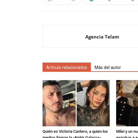
Agencia Telam
Artículo relacionados
Más del autor
Quién es Victoria Cantero, a quien los
Milei y un 
medios llaman la «Nahir Galarza»
expulsar a e