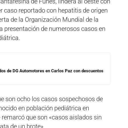
 santafesina de Funes, lindera al oeste con
er caso reportado con hepatitis de origen
lerta de la Organización Mundial de la
 la presentación de numerosos casos en
iátrica.
sados de DG Automotores en Carlos Paz con descuentos
que son ocho los casos sospechosos de
nocido en población pediátrica en
e remarcó que son «casos aislados sin
rata de un brote».