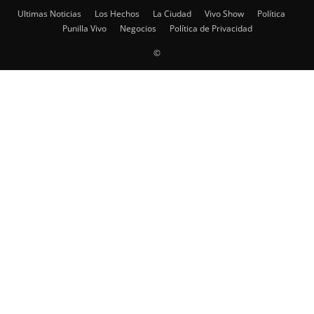
Ultimas Noticias
Los Hechos
La Ciudad
Vivo Show
Política
Punilla Vivo
Negocios
Política de Privacidad
©