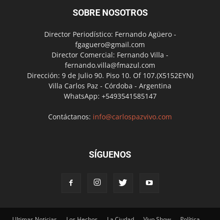
SOBRE NOSOTROS
Director Periodístico: Fernando Agüero -
fgaguero@gmail.com
Director Comercial: Fernando Villa -
fernando.villa@fmazul.com
Dirección: 9 de Julio 90. Piso 10. Of 107.(X5152EYN)
Villa Carlos Paz - Córdoba - Argentina
WhatsApp: +5493541585147
Contáctanos:
info@carlospazvivo.com
SÍGUENOS
Ultimas Noticias
Los Hechos
La Ciudad
Vivo Show
Política