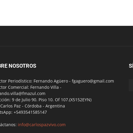
BRE NOSOTROS
S
ctor Periodístico: Fernando Agüero -
fgaguero@gmail.com
ctor Comercial: Fernando Villa -
ando.villa@fmazul.com
cción: 9 de Julio 90. Piso 10. Of 107.(X5152EYN)
a Carlos Paz - Córdoba - Argentina
tsApp: +5493541585147
áctanos:
info@carlospazvivo.com