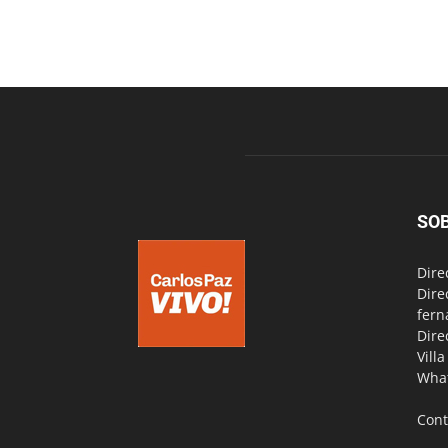
SO
Dire
Dire
fern
Dire
Vill
Wha
Cont