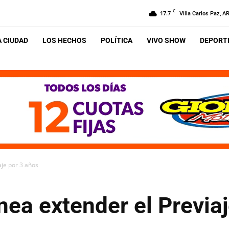
C
17.7
Villa Carlos Paz, A
A CIUDAD
LOS HECHOS
POLÍTICA
VIVO SHOW
DEPORTE
aje por 3 años
nea extender el Previa