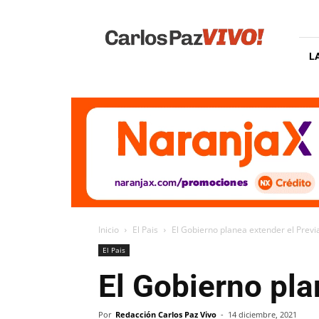
Carlos
Paz
Vivo
L
Inicio
El Pais
El Gobierno planea extender el Previ
El Pais
El Gobierno pla
Por
Redacción Carlos Paz Vivo
-
14 diciembre, 2021