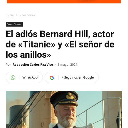
Inicio
Vivo Show
Vivo Show
El adiós Bernard Hill, actor
de «Titanic» y «El señor de
los anillos»
Por
Redacción Carlos Paz Vivo
-
6 mayo, 2024
WhatsApp
+ Seguinos en Google