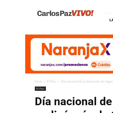
Carlos
Paz
Vivo
L
Inicio
El Pais
Día nacional de la Donación de órgano
El Pais
Día nacional de