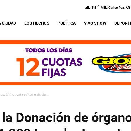
C
5.5
Villa Carlos Paz, AR
A CIUDAD
LOS HECHOS
POLÍTICA
VIVO SHOW
DEPORTE
s: El Incucai realizó más de...
 la Donación de órgano