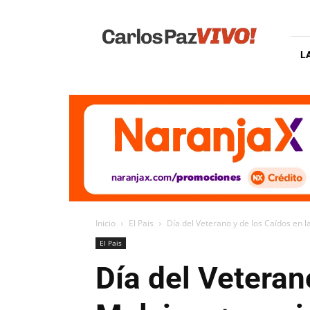
Carlos
Paz
Vivo
L
Inicio
El Pais
Día del Veterano y de los Caídos en l
El Pais
Día del Veteran