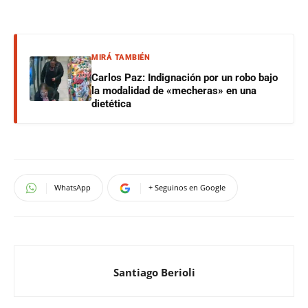
MIRÁ TAMBIÉN
Carlos Paz: Indignación por un robo bajo
la modalidad de «mecheras» en una
dietética
WhatsApp
+ Seguinos en Google
Santiago Berioli