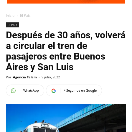
Inicio
El Pais
El Pais
Después de 30 años, volverá
a circular el tren de
pasajeros entre Buenos
Aires y San Luis
Por
Agencia Telam
-
9 julio, 2022
WhatsApp
+ Seguinos en Google