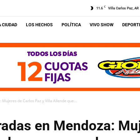
C
11.6
Villa Carlos Paz, AR
A CIUDAD
LOS HECHOS
POLÍTICA
VIVO SHOW
DEPORTE
Mujeres de Carlos Paz y Villa Allende que...
radas en Mendoza: Muj