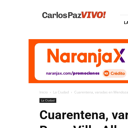
Carlos
Paz
Vivo
L
Inicio
La Ciudad
Cuarentena, varadas en Mendoza: 
La Ciudad
Cuarentena, va