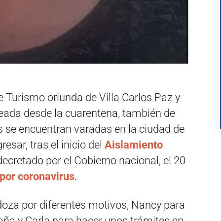
 Turismo oriunda de Villa Carlos Paz y
eada desde la cuarentena, también de
s se encuentran varadas en la ciudad de
esar, tras el inicio del
Aislamiento
ecretado por el Gobierno nacional, el 20
or coronavirus
.
oza por diferentes motivos, Nancy para
aña y Carla para hacer unos trámites en