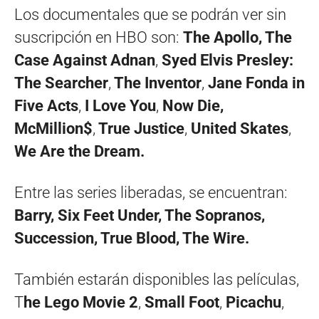
Los documentales que se podrán ver sin
suscripción en HBO son:
The Apollo, The
Case Against Adnan
,
Syed Elvis Presley:
The Searcher
,
The Inventor
,
Jane Fonda in
Five Acts
,
I Love You
,
Now Die,
McMillion$
,
True Justice
,
United Skates
,
We Are the Dream.
Entre las series liberadas, se encuentran:
Barry, Six Feet Under, The Sopranos,
Succession, True Blood, The Wire.
También estarán disponibles las películas,
T
he Lego Movie 2
,
Small Foot
,
Picachu
,