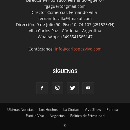
Director Periodístico: Fernando Agüero -
fgaguero@gmail.com
Director Comercial: Fernando Villa -
fernando.villa@fmazul.com
Dirección: 9 de Julio 90. Piso 10. Of 107.(X5152EYN)
Villa Carlos Paz - Córdoba - Argentina
WhatsApp: +5493541585147
Contáctanos:
info@carlospazvivo.com
SÍGUENOS
Ultimas Noticias
Los Hechos
La Ciudad
Vivo Show
Política
Punilla Vivo
Negocios
Política de Privacidad
©