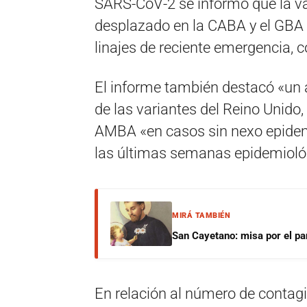
SARS-CoV-2 se informó que la var
desplazado en la CABA y el GBA 
linajes de reciente emergencia, c
El informe también destacó «un 
de las variantes del Reino Unid
AMBA «en casos sin nexo epidemi
las últimas semanas epidemioló
MIRÁ TAMBIÉN
San Cayetano: misa por el pan
En relación al número de contag