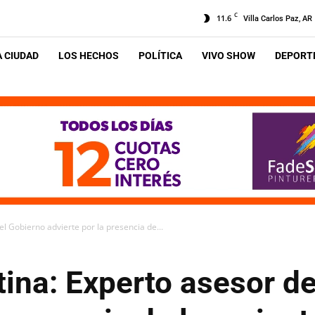
C
11.6
Villa Carlos Paz, AR
A CIUDAD
LOS HECHOS
POLÍTICA
VIVO SHOW
DEPORTE
l Gobierno advierte por la presencia de...
ina: Experto asesor d