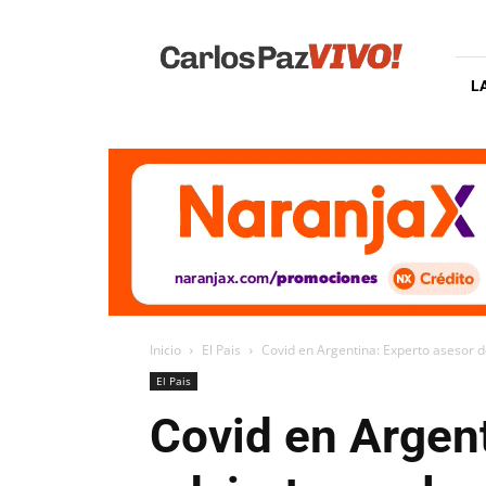
Carlos
Paz
Vivo
L
Inicio
El Pais
Covid en Argentina: Experto asesor de
El Pais
Covid en Argent