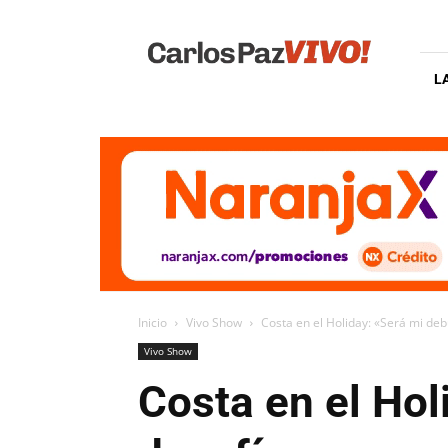
Carlos
Paz
Vivo
L
Inicio
Vivo Show
Costa en el Holiday: «Será mi deb
Vivo Show
Costa en el Hol