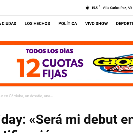
C
15.5
Villa Carlos Paz, AR
A CIUDAD
LOS HECHOS
POLÍTICA
VIVO SHOW
DEPORTE
ut en Córdoba, un desafío, una...
iday: «Será mi debut e