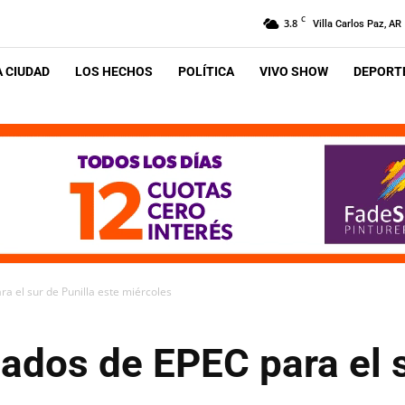
C
3.8
Villa Carlos Paz, AR
A CIUDAD
LOS HECHOS
POLÍTICA
VIVO SHOW
DEPORTE
 el sur de Punilla este miércoles
ados de EPEC para el s