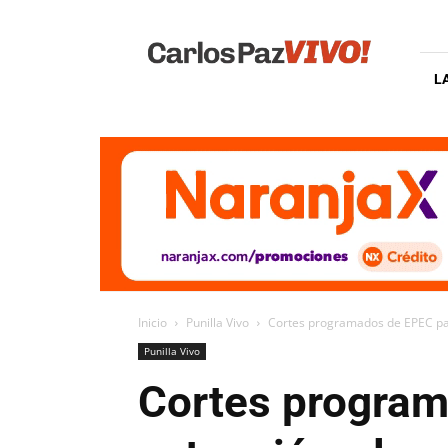
Carlos
Paz
Vivo
L
Inicio
Punilla Vivo
Cortes programados de EPEC para
Punilla Vivo
Cortes program