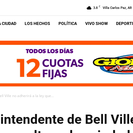
C
3.8
Villa Carlos Paz, AR
A CIUDAD
LOS HECHOS
POLÍTICA
VIVO SHOW
DEPORTE
l Ville no adherirá a la ley que...
intendente de Bell Vill