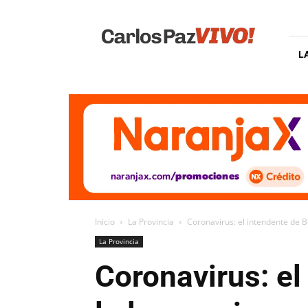
Carlos
Paz
Vivo
L
Inicio
La Provincia
Coronavirus: el intendente de Bel
La Provincia
Coronavirus: el 