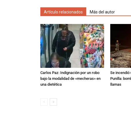
Artículo relacionados
Más del autor
Carlos Paz: Indignación por un robo
Se incendió 
bajo la modalidad de «mecheras» en
Punilla: bom
una dietética
llamas