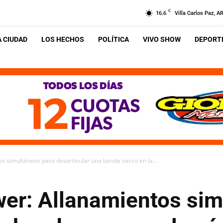
C
16.6
Villa Carlos Paz, A
A CIUDAD
LOS HECHOS
POLÍTICA
VIVO SHOW
DEPORTE
 simultáneos para desarticular una banda narco en la...
er: Allanamientos sim