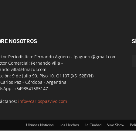
BRE NOSOTROS
S
ctor Periodístico: Fernando Agüero -
fgaguero@gmail.com
ctor Comercial: Fernando Villa -
ando.villa@fmazul.com
cción: 9 de Julio 90. Piso 10. Of 107.(X5152EYN)
a Carlos Paz - Córdoba - Argentina
tsApp: +5493541585147
áctanos:
info@carlospazvivo.com
Ultimas Noticias
Los Hechos
La Ciudad
Vivo Show
Polí