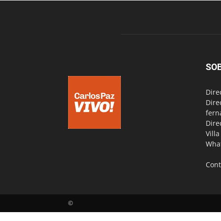
SO
Dire
Dire
fern
Dire
Vill
Wha
Cont
©