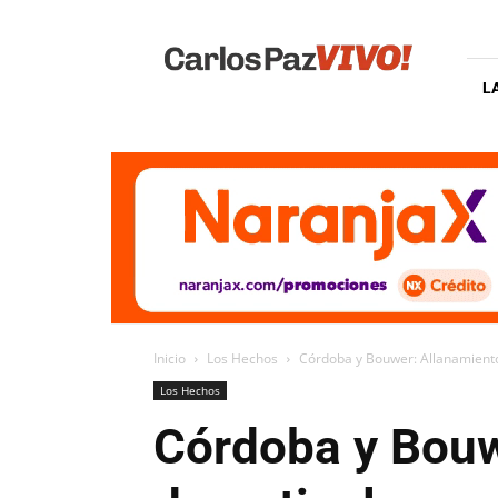
Carlos
Paz
Vivo
L
Inicio
Los Hechos
Córdoba y Bouwer: Allanamientos
Los Hechos
Córdoba y Bouw