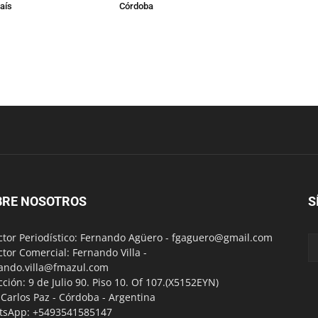
aís
Córdoba
BRE NOSOTROS
S
ctor Periodístico: Fernando Agüero -
fgaguero@gmail.com
ctor Comercial: Fernando Villa -
ando.villa@fmazul.com
cción: 9 de Julio 90. Piso 10. Of 107.(X5152EYN)
a Carlos Paz - Córdoba - Argentina
tsApp: +5493541585147