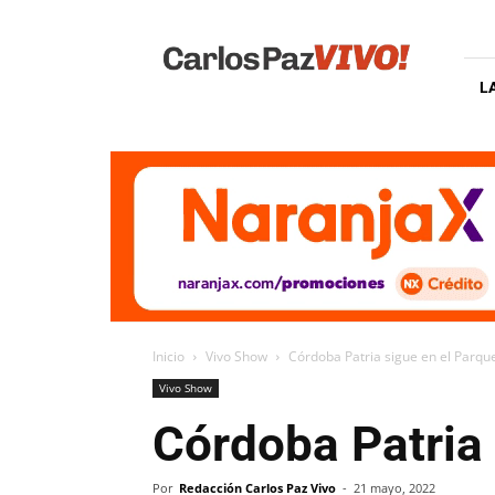
Carlos
Paz
Vivo
L
Inicio
Vivo Show
Córdoba Patria sigue en el Parqu
Vivo Show
Córdoba Patria
Por
Redacción Carlos Paz Vivo
-
21 mayo, 2022