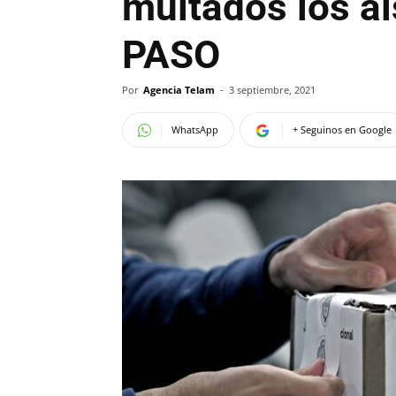
multados los ai
PASO
Por
Agencia Telam
-
3 septiembre, 2021
WhatsApp
+ Seguinos en Google