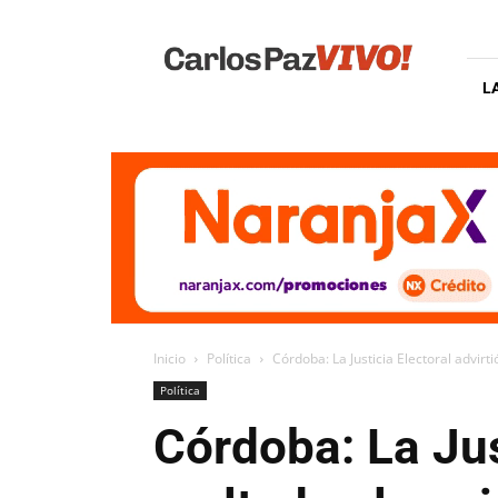
Carlos
Paz
Vivo
L
Inicio
Política
Córdoba: La Justicia Electoral advirt
Política
Córdoba: La Jus