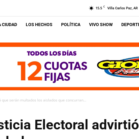
C
15.5
Villa Carlos Paz, AR
A CIUDAD
LOS HECHOS
POLÍTICA
VIVO SHOW
DEPORTE
ió que serán multados los aislados que concurran...
ticia Electoral advirti