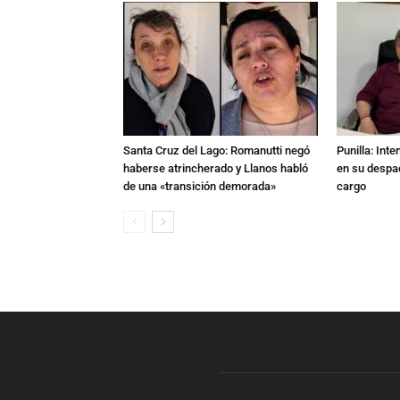
Santa Cruz del Lago: Romanutti negó
Punilla: Int
haberse atrincherado y Llanos habló
en su despac
de una «transición demorada»
cargo