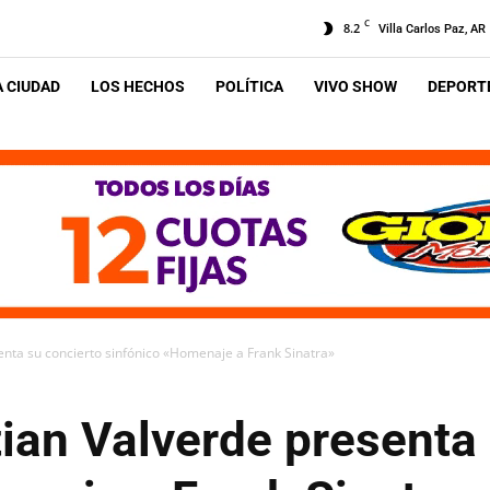
C
8.2
Villa Carlos Paz, AR
A CIUDAD
LOS HECHOS
POLÍTICA
VIVO SHOW
DEPORTE
enta su concierto sinfónico «Homenaje a Frank Sinatra»
ian Valverde presenta