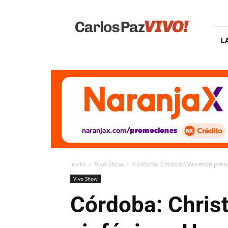
Carlos
Paz
Vivo
L
Inicio
Vivo Show
Córdoba: Christian Valverde pres
Vivo Show
Córdoba: Christ