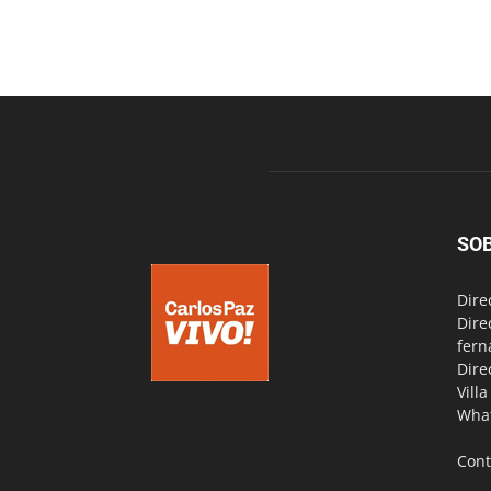
SO
Dire
Dire
fern
Dire
Vill
Wha
Cont