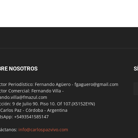
BRE NOSOTROS
S
ctor Periodístico: Fernando Agüero -
fgaguero@gmail.com
ctor Comercial: Fernando Villa -
ando.villa@fmazul.com
cción: 9 de Julio 90. Piso 10. Of 107.(X5152EYN)
a Carlos Paz - Córdoba - Argentina
tsApp: +5493541585147
áctanos:
info@carlospazvivo.com