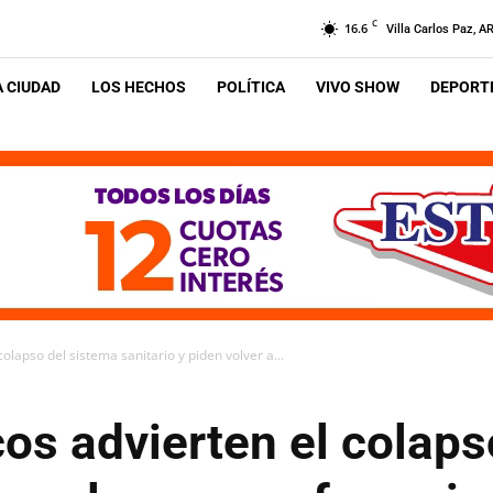
C
16.6
Villa Carlos Paz, A
A CIUDAD
LOS HECHOS
POLÍTICA
VIVO SHOW
DEPORTE
lapso del sistema sanitario y piden volver a...
os advierten el colaps