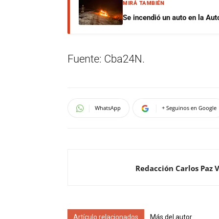
MIRÁ TAMBIÉN
Se incendió un auto en la Aut
Fuente: Cba24N.
WhatsApp
+ Seguinos en Google
Redacción Carlos Paz 
Artículo relacionados
Más del autor