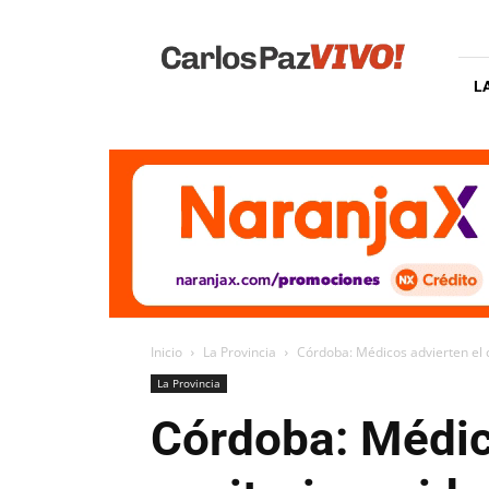
Carlos
Paz
Vivo
L
Inicio
La Provincia
Córdoba: Médicos advierten el co
La Provincia
Córdoba: Médic