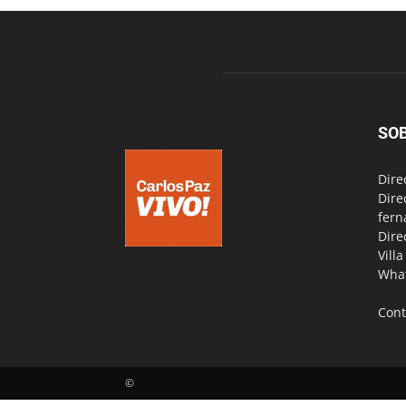
SO
Dire
Dire
fern
Dire
Vill
Wha
Cont
©