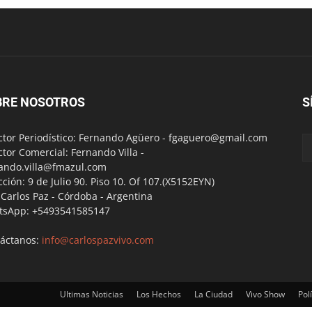
BRE NOSOTROS
S
ctor Periodístico: Fernando Agüero -
fgaguero@gmail.com
ctor Comercial: Fernando Villa -
ando.villa@fmazul.com
cción: 9 de Julio 90. Piso 10. Of 107.(X5152EYN)
a Carlos Paz - Córdoba - Argentina
tsApp: +5493541585147
áctanos:
info@carlospazvivo.com
Ultimas Noticias
Los Hechos
La Ciudad
Vivo Show
Polí