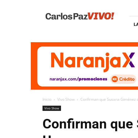
Carlos
Paz
Vivo
L
Inicio
Vivo Show
Confirman que Susana Giménez c
Vivo Show
Confirman que 