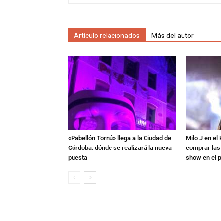
Artículo relacionados
Más del autor
«Pabellón Tornú» llega a la Ciudad de
Milo J en e
Córdoba: dónde se realizará la nueva
comprar las
puesta
show en el p