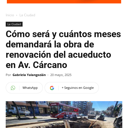
Inicio
La Ciudad
La Ciudad
Cómo será y cuántos meses
demandará la obra de
renovación del acueducto
en Av. Cárcano
Por
Gabriela Yalangozián
-
20 mayo, 2025
WhatsApp
+ Seguinos en Google