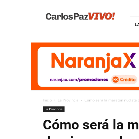
Carlos
Paz
Vivo
L
Inicio
La Provincia
Cómo será la maratón nudista q
La Provincia
Cómo será la m