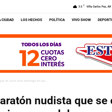
C
5.5
Villa Carlos Paz, AR
A CIUDAD
LOS HECHOS
POLÍTICA
VIVO SHOW
DEPORTE
ue se corre este domingo en las...
aratón nudista que se 