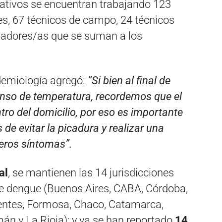
rativos se encuentran trabajando 123
es, 67 técnicos de campo, 24 técnicos
inadores/as que se suman a los
idemiología agregó:
“Si bien al final de
nso de temperatura, recordemos que el
ro del domicilio, por eso es importante
de evitar la picadura y realizar una
eros síntomas”.
al
, se mantienen las 14 jurisdicciones
 de dengue (Buenos Aires, CABA, Córdoba,
rientes, Formosa, Chaco, Catamarca,
mán y La Rioja); y ya se han reportado
14