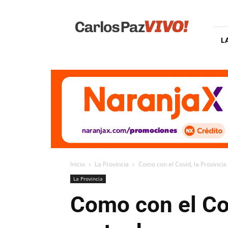
Carlos
Paz
Vivo
L
Inicio
La Provincia
Como con el Covid, la Provincia
La Provincia
Como con el Cov