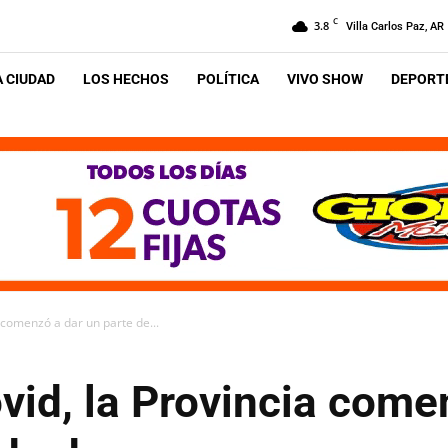
C
3.8
Villa Carlos Paz, AR
A CIUDAD
LOS HECHOS
POLÍTICA
VIVO SHOW
DEPORTE
 comenzó a dar un parte de...
id, la Provincia come