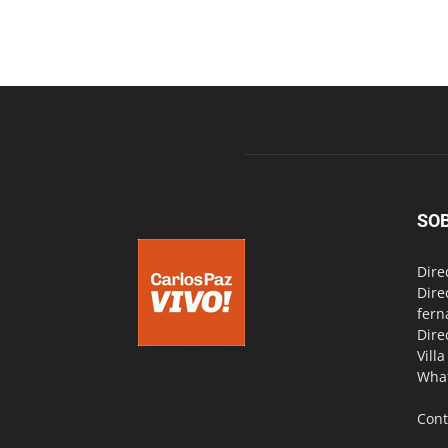
SO
Dire
Dire
fern
Dire
Vill
Wha
Cont