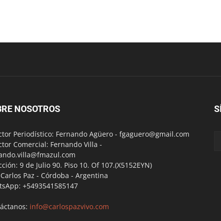
BRE NOSOTROS
S
ctor Periodístico: Fernando Agüero -
fgaguero@gmail.com
ctor Comercial: Fernando Villa -
ando.villa@fmazul.com
cción: 9 de Julio 90. Piso 10. Of 107.(X5152EYN)
a Carlos Paz - Córdoba - Argentina
tsApp: +5493541585147
áctanos:
info@carlospazvivo.com