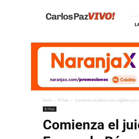
Carlos
Paz
Vivo
L
Inicio
El Pais
Comienza el juicio a los rugbiers por
El Pais
Comienza el jui