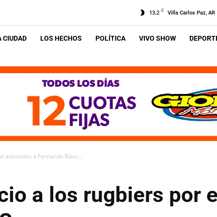
C
13.2
Villa Carlos Paz, AR
A CIUDAD
LOS HECHOS
POLÍTICA
VIVO SHOW
DEPORTE
 el asesinato a Fernando Báez...
cio a los rugbiers por 