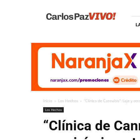
Carlos
Paz
Vivo
L
Inicio
Los Hechos
“Clínica de Cannabis”: Laje y ot
Los Hechos
“Clínica de Can