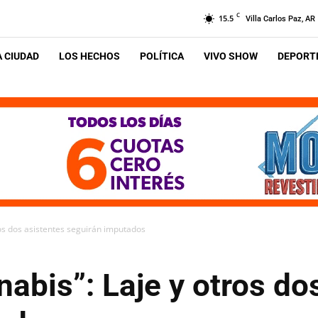
C
15.5
Villa Carlos Paz, AR
A CIUDAD
LOS HECHOS
POLÍTICA
VIVO SHOW
DEPORTE
ros dos asistentes seguirán imputados
nabis”: Laje y otros do