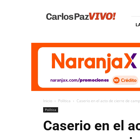
Carlos
Paz
Vivo
L
Inicio
Política
Caserio en el acto de cierre de camp
Política
Caserio en el a