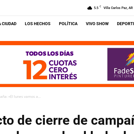
C
5.5
Villa Carlos Paz, AR
A CIUDAD
LOS HECHOS
POLÍTICA
VIVO SHOW
DEPORTE
aña: «El lunes vamos a...
cto de cierre de campa