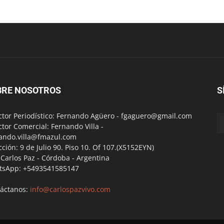
BRE NOSOTROS
S
ctor Periodístico: Fernando Agüero -
fgaguero@gmail.com
ctor Comercial: Fernando Villa -
ando.villa@fmazul.com
cción: 9 de Julio 90. Piso 10. Of 107.(X5152EYN)
a Carlos Paz - Córdoba - Argentina
tsApp: +5493541585147
áctanos:
info@carlospazvivo.com