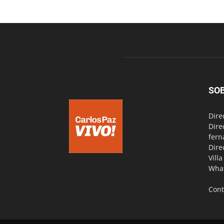
SO
Dire
Dire
fern
Dire
Vill
Wha
Cont