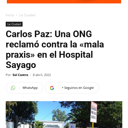
Inicio
La Ciudad
La Ciudad
Carlos Paz: Una ONG
reclamó contra la «mala
praxis» en el Hospital
Sayago
Por
Sol Castro
-
8 abril, 2022
WhatsApp
+ Seguinos en Google