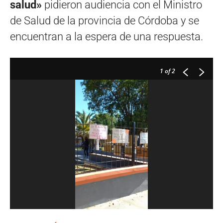
salud»
pidieron audiencia con el Ministro
de Salud de la provincia de Córdoba y se
encuentran a la espera de una respuesta.
1
of 2