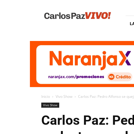
Carlos
Paz
Vivo
L
Inicio
Vivo Show
Carlos Paz: Pedro Alfonso se quej
Vivo Show
Carlos Paz: Ped