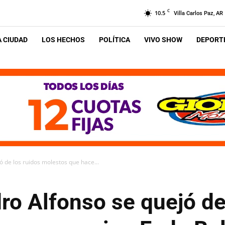
C
10.5
Villa Carlos Paz, AR
A CIUDAD
LOS HECHOS
POLÍTICA
VIVO SHOW
DEPORTE
ó de los ruidos molestos que hace...
ro Alfonso se quejó de