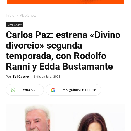
Inicio
Vivo Show
Vivo Show
Carlos Paz: estrena «Divino
divorcio» segunda
temporada, con Rodolfo
Ranni y Edda Bustamante
Por
Sol Castro
-
6 diciembre, 2021
WhatsApp
+ Seguinos en Google