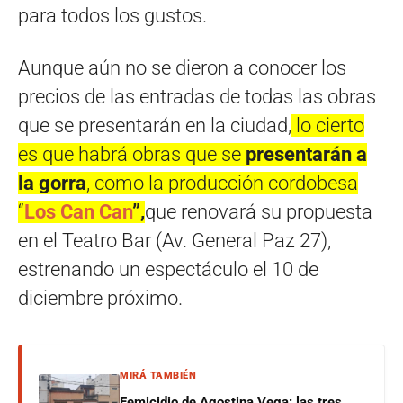
para todos los gustos.
Aunque aún no se dieron a conocer los
precios de las entradas de todas las obras
que se presentarán en la ciudad,
lo cierto
es que habrá obras que se
presentarán a
la gorra
, como la producción cordobesa
“
Los Can Can
”,
que renovará su propuesta
en el Teatro Bar (Av. General Paz 27),
estrenando un espectáculo el 10 de
diciembre próximo.
MIRÁ TAMBIÉN
Femicidio de Agostina Vega: las tres