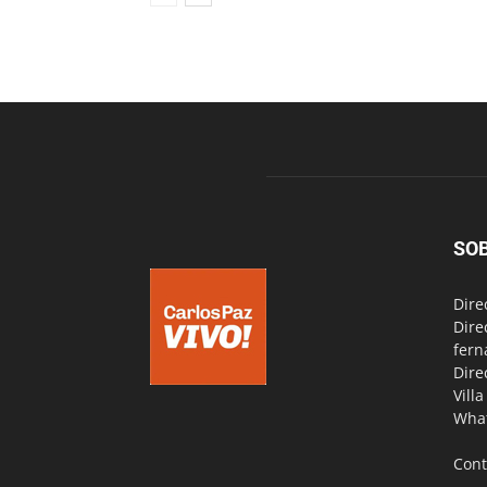
SO
Dire
Dire
fern
Dire
Vill
Wha
Cont