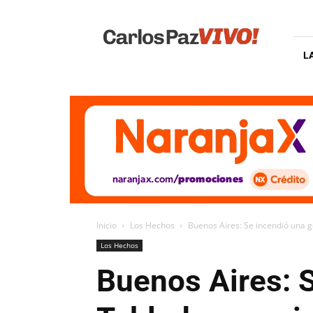
Carlos
Paz
Vivo
L
Inicio
Los Hechos
Buenos Aires: Se incendió una g
Los Hechos
Buenos Aires: 