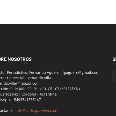
BRE NOSOTROS
S
ctor Periodístico: Fernando Agüero -
fgaguero@gmail.com
ctor Comercial: Fernando Villa -
ando.villa@fmazul.com
cción: 9 de Julio 90. Piso 10. Of 107.(X5152EYN)
a Carlos Paz - Córdoba - Argentina
tsApp: +5493541585147
áctanos:
info@carlospazvivo.com