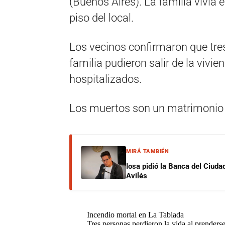
(Buenos Aires). La familia vivía
piso del local.
Los vecinos confirmaron que tre
familia pudieron salir de la vivie
hospitalizados.
Los muertos son un matrimonio 
MIRÁ TAMBIÉN
Iosa pidió la Banca del Ciuda
Avilés
Incendio mortal en La Tablada
Tres personas perdieron la vida al prender