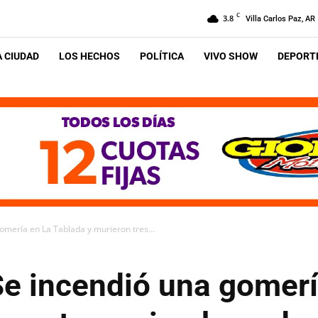
C
3.8
Villa Carlos Paz, AR
A CIUDAD
LOS HECHOS
POLÍTICA
VIVO SHOW
DEPORTE
omería en La Tablada y murieron tres...
Se incendió una gomerí