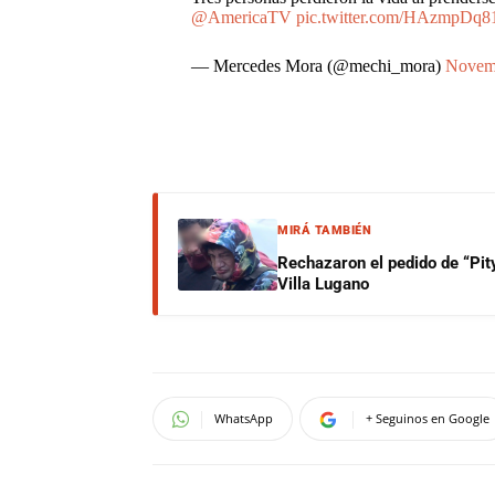
@AmericaTV
pic.twitter.com/HAzmpDq
— Mercedes Mora (@mechi_mora)
Novemb
MIRÁ TAMBIÉN
Rechazaron el pedido de “Pity
Villa Lugano
WhatsApp
+ Seguinos en Google