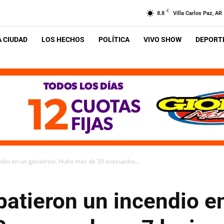
C
8.8
Villa Carlos Paz, AR
A CIUDAD
LOS HECHOS
POLÍTICA
VIVO SHOW
DEPORTE
io en un geriátrico. Hubo más de 30 evacuados...
tieron un incendio en 