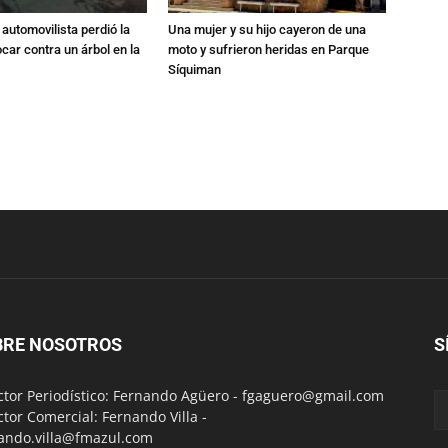
automovilista perdió la
Una mujer y su hijo cayeron de una
ocar contra un árbol en la
moto y sufrieron heridas en Parque
Síquiman
BRE NOSOTROS
S
ctor Periodístico: Fernando Agüero -
fgaguero@gmail.com
ctor Comercial: Fernando Villa -
ando.villa@fmazul.com