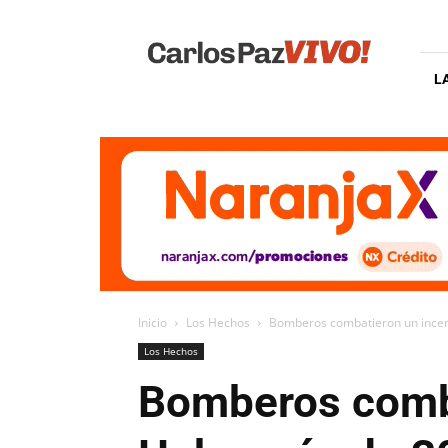
Carlos
Paz
Vivo
L
Inicio
Los Hechos
Bomberos combatieron un incend
Los Hechos
Bomberos comba