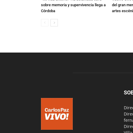
sobre memoria y supervivencia llega a
del gran mer
Córdoba
artes escén
SO
Dire
Dire
fern
Dire
Vill