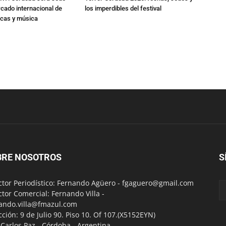
cado internacional de
los imperdibles del festival
icas y música
BRE NOSOTROS
S
ctor Periodístico: Fernando Agüero -
fgaguero@gmail.com
ctor Comercial: Fernando Villa -
ando.villa@fmazul.com
cción: 9 de Julio 90. Piso 10. Of 107.(X5152EYN)
a Carlos Paz - Córdoba - Argentina