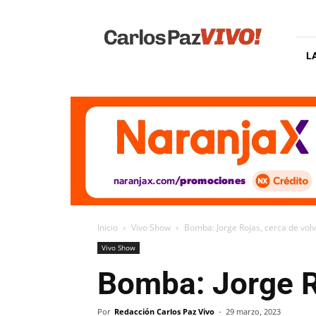
Carlos
Paz
Vivo
L
Inicio
Vivo Show
Bomba: Jorge Rojas, cerca de vol
Vivo Show
Bomba: Jorge R
Por
Redacción Carlos Paz Vivo
-
29 marzo, 2023