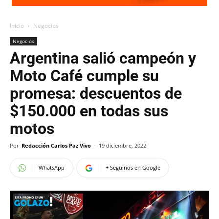
Inicio
Negocios
Negocios
Argentina salió campeón y
Moto Café cumple su
promesa: descuentos de
$150.000 en todas sus
motos
Por
Redacción Carlos Paz Vivo
-
19 diciembre, 2022
WhatsApp
+ Seguinos en Google