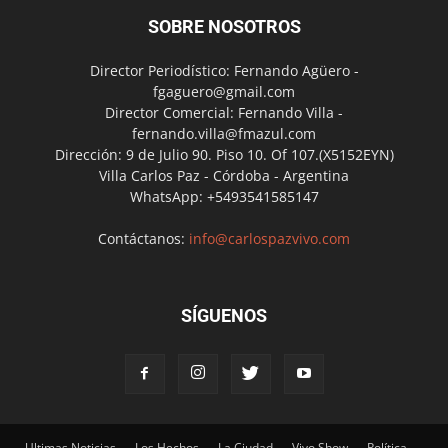
SOBRE NOSOTROS
Director Periodístico: Fernando Agüero -
fgaguero@gmail.com
Director Comercial: Fernando Villa -
fernando.villa@fmazul.com
Dirección: 9 de Julio 90. Piso 10. Of 107.(X5152EYN)
Villa Carlos Paz - Córdoba - Argentina
WhatsApp: +5493541585147
Contáctanos:
info@carlospazvivo.com
SÍGUENOS
Ultimas Noticias
Los Hechos
La Ciudad
Vivo Show
Política