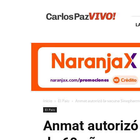
Carlos
Paz
Vivo
L
Inicio
El Pais
Anmat autorizó la vacuna Sinopharm
El Pais
Anmat autorizó