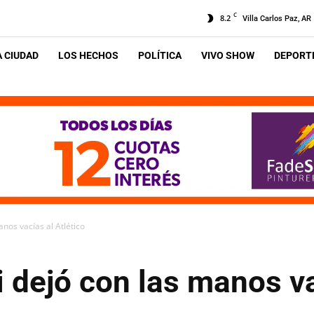
C
8.2
Villa Carlos Paz, AR
A CIUDAD
LOS HECHOS
POLÍTICA
VIVO SHOW
DEPORTE
anos vacías al Atlético
i dejó con las manos v