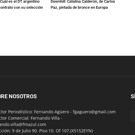
Cuál es el DT argentino
Downhill: Catalina Calderón, de Carlos
ontrato con su selección
Paz, pintada de bronce en Europa
BRE NOSOTROS
S
ctor Periodístico: Fernando Agüero -
fgaguero@gmail.com
ctor Comercial: Fernando Villa -
ando.villa@fmazul.com
cción: 9 de Julio 90. Piso 10. Of 107.(X5152EYN)