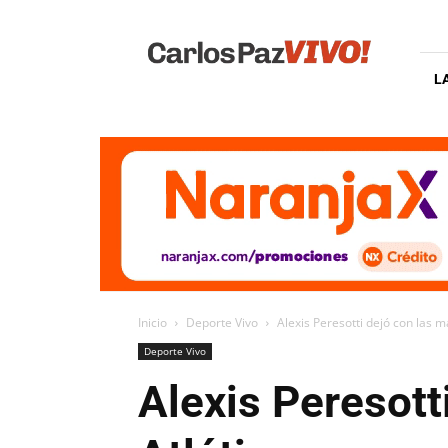
Carlos
Paz
Vivo
L
Inicio
Deporte Vivo
Alexis Peresotti dejó con las m
Deporte Vivo
Alexis Peresott