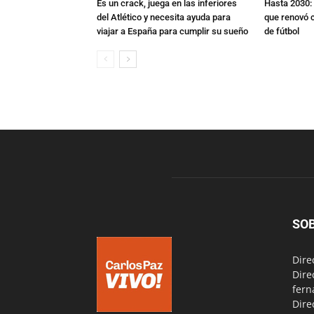
Es un crack, juega en las inferiores
Hasta 2030: 
del Atlético y necesita ayuda para
que renovó c
viajar a España para cumplir su sueño
de fútbol
SO
Dire
Dire
fern
Dire