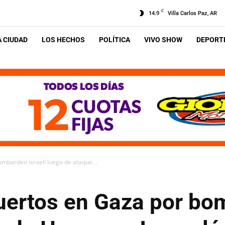
C
14.9
Villa Carlos Paz, AR
A CIUDAD
LOS HECHOS
POLÍTICA
VIVO SHOW
DEPORTE
mbardeo israelí luego de ataque...
ertos en Gaza por bom