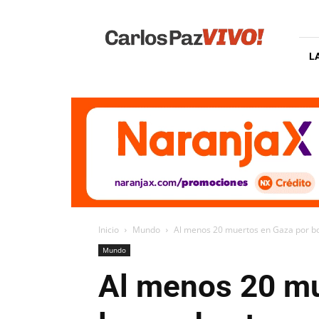
Carlos
Paz
Vivo
L
Inicio
Mundo
Al menos 20 muertos en Gaza por bo
Mundo
Al menos 20 mu