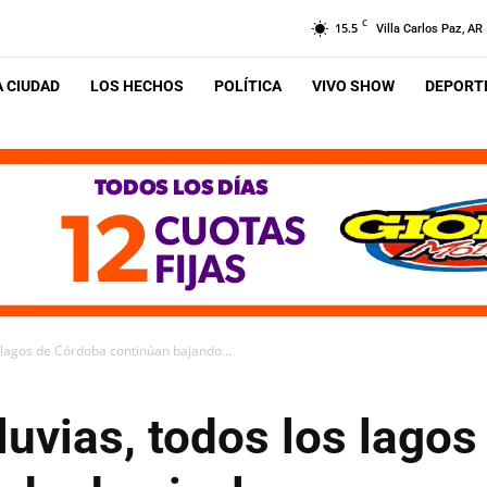
C
15.5
Villa Carlos Paz, AR
A CIUDAD
LOS HECHOS
POLÍTICA
VIVO SHOW
DEPORTE
s lagos de Córdoba continúan bajando...
lluvias, todos los lago