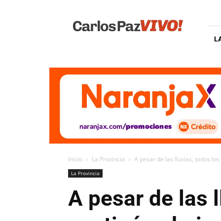
Carlos
Paz
Vivo
L
Inicio
La Provincia
A pesar de las lluvias, todos lo
La Provincia
A pesar de las 