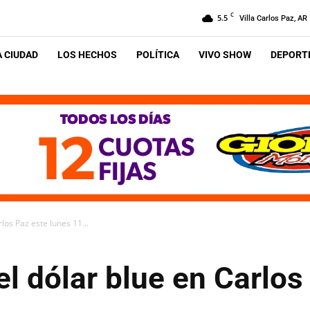
C
5.5
Villa Carlos Paz, AR
A CIUDAD
LOS HECHOS
POLÍTICA
VIVO SHOW
DEPORTE
los Paz este lunes 11...
el dólar blue en Carlos