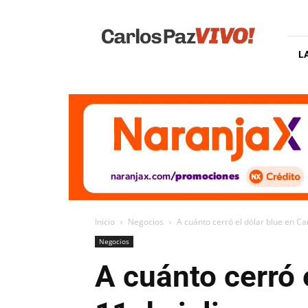
Carlos
Paz
Vivo
L
Inicio
Negocios
A cuánto cerró el dólar blue en Car
Negocios
A cuánto cerró 