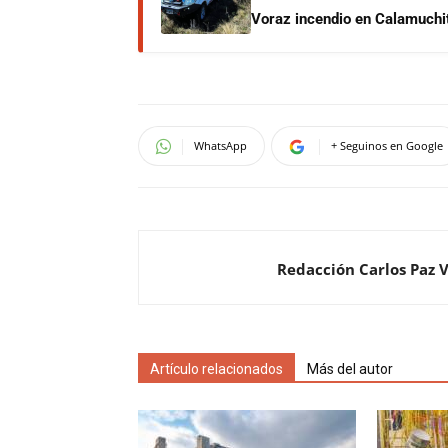
Voraz incendio en Calamuchit
WhatsApp
+ Seguinos en Google
Redacción Carlos Paz 
Artículo relacionados
Más del autor