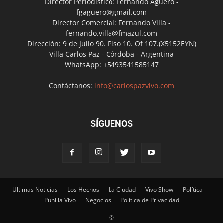
Director Periodístico: Fernando Agüero -
fgaguero@gmail.com
Director Comercial: Fernando Villa -
fernando.villa@fmazul.com
Dirección: 9 de Julio 90. Piso 10. Of 107.(X5152EYN)
Villa Carlos Paz - Córdoba - Argentina
WhatsApp: +5493541585147
Contáctanos:
info@carlospazvivo.com
SÍGUENOS
Ultimas Noticias
Los Hechos
La Ciudad
Vivo Show
Política
Punilla Vivo
Negocios
Política de Privacidad
©